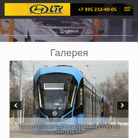
+7 495 232-40-05
Трамваи
Галерея
Транспортные системы трамвай 71-931 М
«Витязь-М»