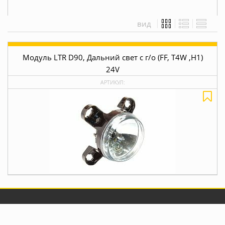
вид
Модуль LTR D90, Дальний свет с г/о (FF, T4W ,H1)
24V
АРТИКУЛ: