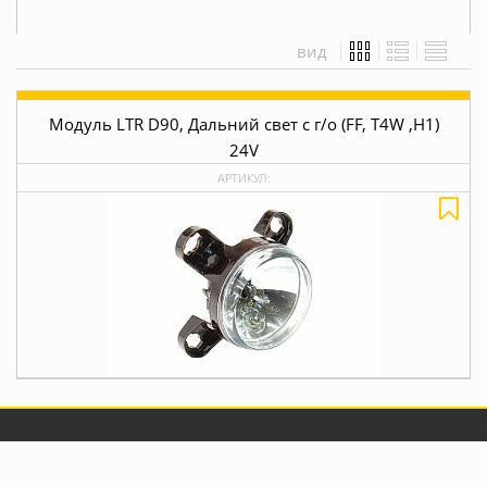
вид
Модуль LTR D90, Дальний свет с г/о (FF, T4W ,H1)
24V
АРТИКУЛ: