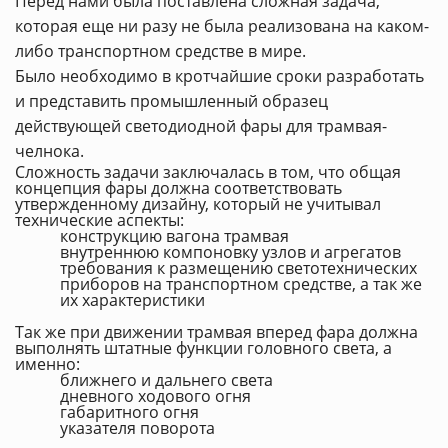
Перед нами была поставлена сложная задача,
которая еще ни разу не была реализована на каком-
либо транспортном средстве в мире.
Было необходимо в кротчайшие сроки разработать
и представить промышленный образец
действующей светодиодной фары для трамвая-
челнока.
Сложность задачи заключалась в том, что общая
концепция фары должна соответствовать
утвержденному дизайну, который не учитывал
технические аспекты:
конструкцию вагона трамвая
внутреннюю компоновку узлов и агрегатов
требования к размещению светотехнических
приборов на транспортном средстве, а так же
их характеристики
Так же при движении трамвая вперед фара должна
выполнять штатные функции головного света, а
именно:
ближнего и дальнего света
дневного ходового огня
габаритного огня
указателя поворота