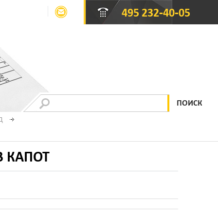
495 232-40-05
Д
В КАПОТ